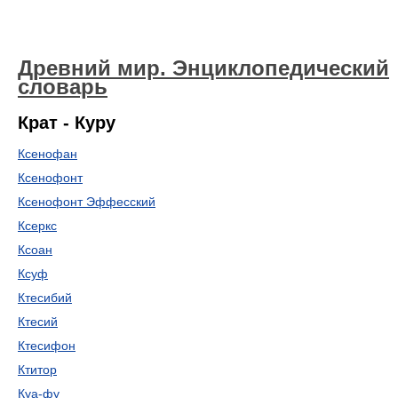
Древний мир. Энциклопедический
словарь
Крат - Куру
Ксенофан
Ксенофонт
Ксенофонт Эффесский
Ксеркс
Ксоан
Ксуф
Ктесибий
Ктесий
Ктесифон
Ктитор
Куа-фу