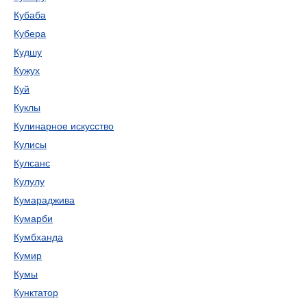
Кубаба
Кубера
Кудшу
Кужух
Куй
Куклы
Кулинарное искусство
Кулисы
Кулсанс
Кулулу
Кумараджива
Кумарби
Кумбханда
Кумир
Кумы
Кунктатор