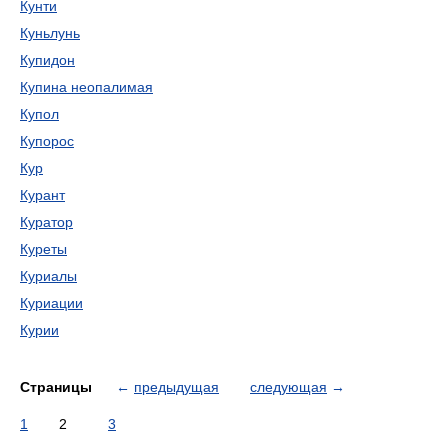
Кунти
Куньлунь
Купидон
Купина неопалимая
Купол
Купорос
Кур
Курант
Куратор
Куреты
Куриалы
Куриации
Курии
Страницы
←
предыдущая
следующая
→
1
2
3